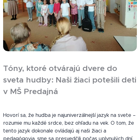
Tóny, ktoré otvárajú dvere do
sveta hudby: Naši žiaci potešili deti
v MŠ Predajná
Hovorí sa, že hudba je najuniverzálnejší jazyk na svete –
rozumie mu každé srdce, bez ohľadu na vek. O tom, že
tento jazyk dokonale ovládajú aj naši žiaci a
pedagógovia, sme sa presvedčili počas uplynulých dní.