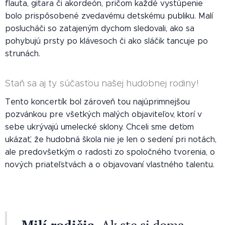
flauta, gitara či akordeón, pričom každé vystúpenie
bolo prispôsobené zvedavému detskému publiku. Malí
poslucháči so zatajeným dychom sledovali, ako sa
pohybujú prsty po klávesoch či ako sláčik tancuje po
strunách.
Staň sa aj ty súčasťou našej hudobnej rodiny!
Tento koncertík bol zároveň tou najúprimnejšou
pozvánkou pre všetkých malých objaviteľov, ktorí v
sebe ukrývajú umelecké sklony. Chceli sme deťom
ukázať, že hudobná škola nie je len o sedení pri notách,
ale predovšetkým o radosti zo spoločného tvorenia, o
nových priateľstvách a o objavovaní vlastného talentu.