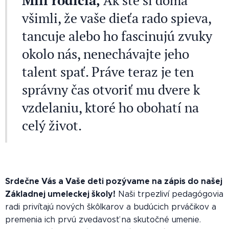
Milí rodičia,
Ak ste si doma
všimli, že vaše dieťa rado spieva,
tancuje alebo ho fascinujú zvuky
okolo nás, nenechávajte jeho
talent spať. Práve teraz je ten
správny čas otvoriť mu dvere k
vzdelaniu, ktoré ho obohatí na
celý život.
Srdečne Vás a Vaše deti pozývame na zápis do našej
Základnej umeleckej školy!
Naši trpezliví pedagógovia
radi privítajú nových škôlkarov a budúcich prváčikov a
premenia ich prvú zvedavosť na skutočné umenie.