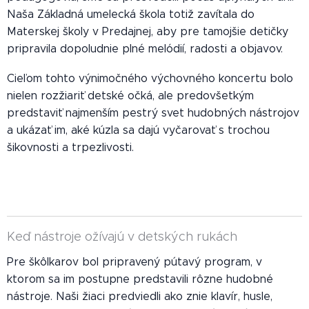
Naša Základná umelecká škola totiž zavítala do
Materskej školy v Predajnej, aby pre tamojšie detičky
pripravila dopoludnie plné melódií, radosti a objavov.
Cieľom tohto výnimočného výchovného koncertu bolo
nielen rozžiariť detské očká, ale predovšetkým
predstaviť najmenším pestrý svet hudobných nástrojov
a ukázať im, aké kúzla sa dajú vyčarovať s trochou
šikovnosti a trpezlivosti.
Keď nástroje ožívajú v detských rukách
Pre škôlkarov bol pripravený pútavý program, v
ktorom sa im postupne predstavili rôzne hudobné
nástroje. Naši žiaci predviedli ako znie klavír, husle,