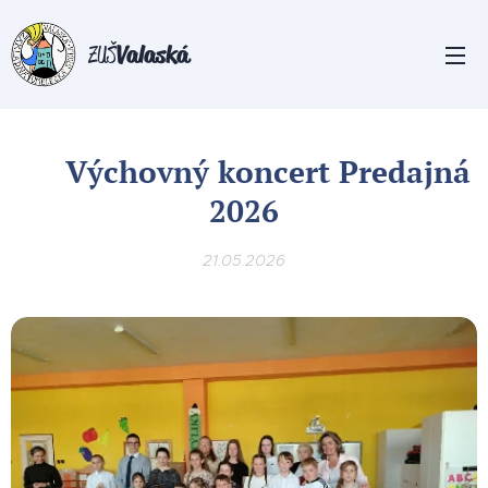
Valaská
ZUŠ
👶 Výchovný koncert Predajná
2026
21.05.2026