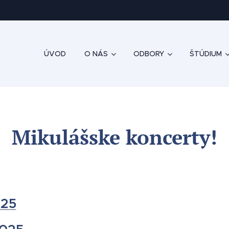
ÚVOD
O NÁS
ODBORY
ŠTÚDIUM
Mikulášske koncerty!
025