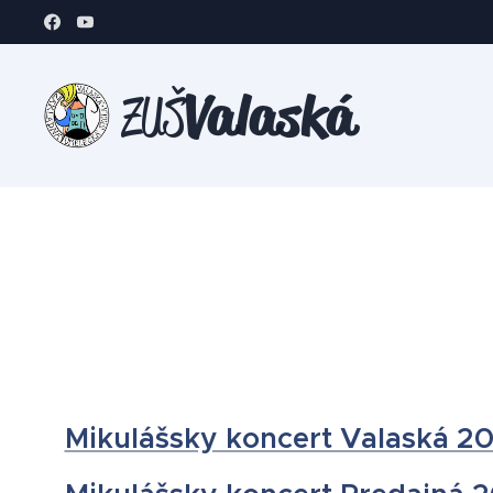
Valaská
ZUŠ
Mikulášsky koncert Valaská 2