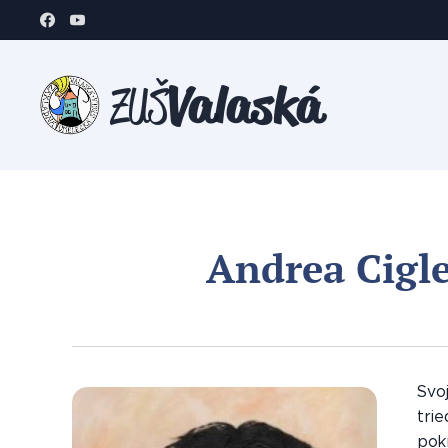
Valaská
ZUŠ
Andrea Cigle
Svoj
trie
pok