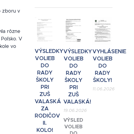
o zboru v
ila rôzne
a Poľsko. V
kole vo
VÝSLEDKY
VÝSLEDKY
VYHLÁSENIE
VOLIEB
VOLIEB
VOLIEB
DO
DO
DO
RADY
RADY
RADY
ŠKOLY
ŠKOLY
ŠKOLY!
PRI
PRI
11.06.2026
ZUŠ
ZUŠ
VALASKÁ
VALASKÁ!
ZA
19.06.2026
RODIČOV
VÝSLEDKY
II.
VOLIEB
KOLO!
DO