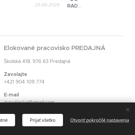
25.06.2026
RADY
ŠKOLY
PRI ZUŠ
VALASKÁ
ZA
ZAMESTNANCOV
ŠKOLY!
Elokované pracovisko PREDAJNÁ
Školská 418, 976 63 Predajná
Zavolajte
+421 904 109 774
E-mail
zusvalaska@gmail.com
utné
Prijať všetko
Otvoriť pokročilé nastavenia