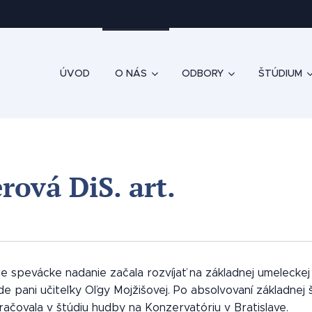
ÚVOD
O NÁS
ODBORY
ŠTÚDIUM
rová DiS. art.
e spevácke nadanie začala rozvíjať na základnej umeleckej 
de pani učiteľky Oľgy Mojžišovej. Po absolvovaní základnej 
račovala v štúdiu hudby na Konzervatóriu v Bratislave.