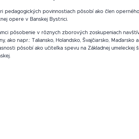
ri pedagogických povinnostiach pôsobí ako člen opernéh
nej opere v Banskej Bystrici.
ámci pôsobenie v rôznych zborových zoskupeniach navštív
iny, ako napr.: Taliansko, Holandsko, Švajčiarsko, Maďarsko 
asnosti pôsobí ako učiteľka spevu na Základnej umeleckej š
askej.