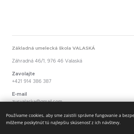
Základná umelecká škola VALASKÁ
Záhradná 46/1, 976 46 Valaská
Zavolajte
+421 914 386 387
E-mail
zusvalaska@gmail.com
Používame cookies, aby sme zaistili správne fungovanie a bezp
môžeme poskytnúť tú najlepšiu skúsenosť z ich návštevy.