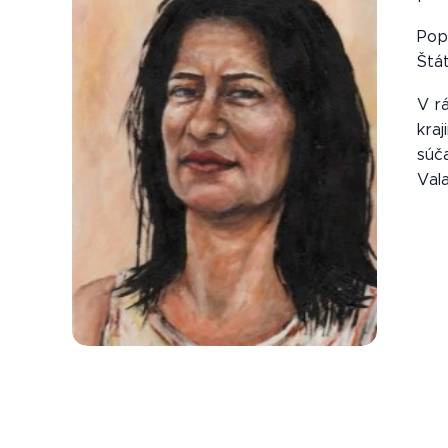
Pop
Štát
V r
kraj
súč
Val