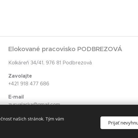
Elokované pracovisko PODBREZOVÁ
Kolkáreň 34/41, 976 81 Podbrezová
Zavolajte
+421 918 477 686
E-mail
zusvalaska@gmail.com
ečnosť našich stránok. Tým vám
Prijať nevyhn
Cookies